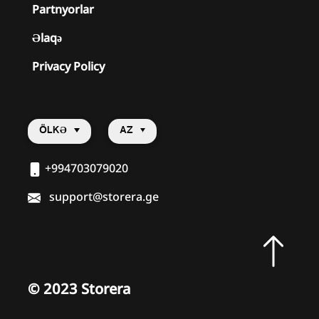
Partnyorlar
Əlaqə
Privacy Policy
ÖLKƏ
AZ
+994703079020
support@storera.ge
©
2023 Storera